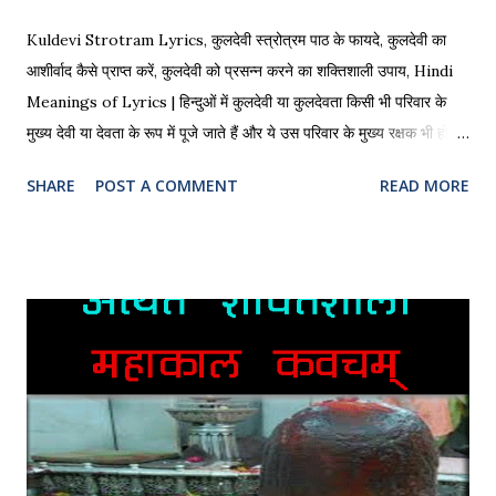
Kuldevi Strotram Lyrics, कुलदेवी स्त्रोत्रम पाठ के फायदे, कुलदेवी का
आशीर्वाद कैसे प्राप्त करें, कुलदेवी को प्रसन्न करने का शक्तिशाली उपाय, Hindi
Meanings of Lyrics | हिन्दुओं में कुलदेवी या कुलदेवता किसी भी परिवार के
मुख्य देवी या देवता के रूप में पूजे जाते हैं और ये उस परिवार के मुख्य रक्षक भी होते हैं
| किसी भी विशेष कार्य को करने से पहले कुलदेवी या कुलदेवता को पूजने की मान्यता
SHARE
POST A COMMENT
READ MORE
है | आज के समय में बहुत से परिवारों को उनके कुलदेवी या कुलदेवता का पता नहीं
होता है अतः ऐसे में चिंता की बात नहीं है| कुलदेवी स्त्रोत्रम का पाठ करके और सुनके
हम अपने कुलदेवी की कृपा प्राप्त कर सकते हैं | Kuldevi Strotram Lyrics
सुनिए YouTube में कुलदेवी स्त्रोत्रम Lyrics of Kuldevi Strotram: ॐ
नमस्ते श्री शिवाय कुलाराध्या कुलेश्वरी। कुलसंरक्षणी माता कौलिक ज्ञान
प्रकाशीनी।।1 वन्दे श्री कुल पूज्या त्वाम् कुलाम्बा कुलरक्षिणी। वेदमाता जगन्माता
लोक माता हितैषिणी।।2 आदि शक्ति समुद्भूता त्वया ही कुल स्वामिनी। विश्ववंद्यां
महाघोरां त्राहिमाम्...