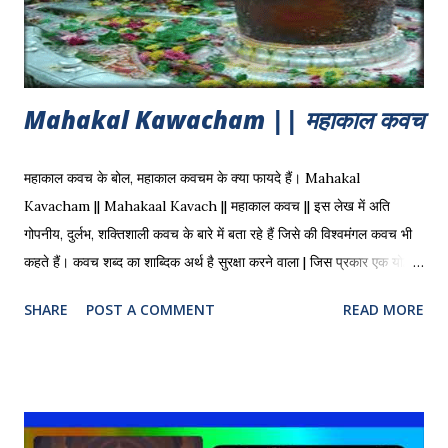
Mahakal Kawacham || महाकाल कवच
महाकाल कवच के बोल, महाकाल कवचम के क्या फायदे हैं। Mahakal
Kavacham || Mahakaal Kavach || महाकाल कवच || इस लेख में अति
गोपनीय, दुर्लभ, शक्तिशाली कवच के बारे में बता रहे हैं जिसे की विश्वमंगल कवच भी
कहते हैं। कवच शब्द का शाब्दिक अर्थ है सुरक्षा करने वाला | जिस प्रकार एक योद्धा
युद्ध में जाने से पहले ढाल या कवच धारण करता है, उसी प्रकार रोज हमारे जीवन में
SHARE
POST A COMMENT
READ MORE
नकारात्मक्क शक्तियों से सुरक्षा के लिए महाकाल कवच ढाल बना देता है | जब भी
कवच का पाठ किया जाता है तो देविक शक्ति दिन भर हमारी रक्षा करती है | कवच के
पाठ करने वाले को अनैतिक कार्यो से बचना चाहिए, मांसाहार नहीं करना चाहिए, किसी
भी प्रकार की हिंसा नहीं करना चाहिए | Mahakal Kavach का विवरण रुद्रयामल
तंत्र में दिया गया है और ये अमोघ रक्षा कवच है | Mahakal Kawacham ||