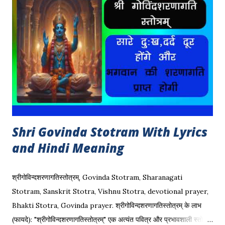
महाकाल कवच किसी भी प्रकार के रोग, शोक, परेशानी आदि से छुटकारा दिला
सकता है महाकाल कवच का पाठ | इस शक्तिशाली कवच के पाठ से हम बुरी शक्तीयो
से बच सकते हैं, भूत बाधा, प्रेत बाधा आदि से बच सकते हैं | बच्चे, बूढ़े, जवान सभी के
लिए ये एक बहुत ही फायदेमंद है | बाबा महाकाल ...
Shri Govinda Stotram With Lyrics
and Hindi Meaning
श्रीगोविन्दशरणागतिस्तोत्रम्, Govinda Stotram, Sharanagati
Stotram, Sanskrit Stotra, Vishnu Stotra, devotional prayer,
Bhakti Stotra, Govinda prayer. श्रीगोविन्दशरणागतिस्तोत्रम् के लाभ
(फायदे): "श्रीगोविन्दशरणागतिस्तोत्रम्" एक अत्यंत पवित्र और प्रभावशाली स्तोत्र