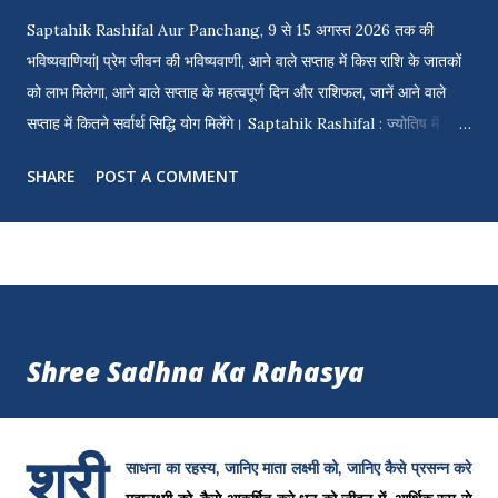
Saptahik Rashifal Aur Panchang, 9 से 15 अगस्त 2026 तक की
भविष्यवाणियां| प्रेम जीवन की भविष्यवाणी, आने वाले सप्ताह में किस राशि के जातकों
को लाभ मिलेगा, आने वाले सप्ताह के महत्वपूर्ण दिन और राशिफल, जानें आने वाले
सप्ताह में कितने सर्वार्थ सिद्धि योग मिलेंगे। Saptahik Rashifal : ज्योतिष में
चंद्रमा के गोचर पर आधारित साप्ताहिक भविष्यवाणियाँ महत्वपूर्ण होती हैं क्योंकि
SHARE
POST A COMMENT
चंद्रमा हमारी भावनाओं, सहज प्रवृत्तियों और दैनिक मनोदशाओं को नियंत्रित करता
है। सबसे तेज़ गति से चलने वाला खगोलीय पिंड होने के नाते, यह लगभग हर 2.25
दिनों में राशि बदलता है, जिससे साप्ताहिक आधार पर हमारी भावनाओं, प्रतिक्रियाओं
और दूसरों के साथ जुड़ाव पर असर पड़ता है। विभिन्न राशियों में चंद्रमा के गोचर
और अन्य ग्रहों पर इसके प्रभावों पर नज़र रखकर, ज्योतिषी सप्ताह के दौरान
भावनात्मक रुझानों, विकास के अवसरों और संभावित चुनौतियों के बारे में जानकारी
Shree Sadhna Ka Rahasya
प्रदान कर सकते हैं। ये भविष्यवाणियाँ व्यक्तियों को अपनी गतिविधियों को ब्रह्मांडीय
लय के साथ संरेखित करने में मदद करती हैं—संचार, निर्णय लेने, आत्म-देखभाल या
आत्मनिरीक्षण के लिए सर्...
श्री
साधना का रहस्य, जानिए माता लक्ष्मी को, जानिए कैसे प्रसन्न करे