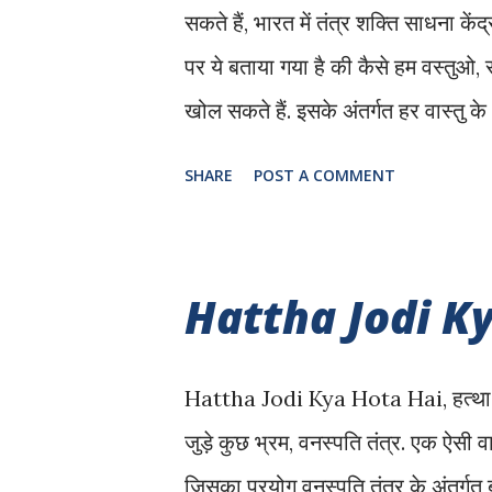
सकते हैं, भारत में तंत्र शक्ति साधना केंद
जिसम...
पर ये बताया गया है की कैसे हम वस्तुओ,
खोल सकते हैं. इसके अंतर्गत हर वास्तु के 
विषय है. तंत्र से जुड़े शोध ये बताते हैं क
SHARE
POST A COMMENT
किसी विशेष क्रियाओ द्वारा उन्हें जागृत 
जानकारी दी गई है. Tantra Kya Hai, तंत
तंत्र को साधारणतः एक नकारात्मक प्रकार
Hattha Jodi K
नहीं है. लोगो को लगता है की तंत्र का सम्
मनोकामनाए पूरी करते हैं परन्तु ये तंत्र 
Hattha Jodi Kya Hota Hai, हत्था जोड़ी
जिसका जीतना ज्ञान हो उतना कम है. किस
जुड़े कुछ भ्रम, वनस्पति तंत्र. एक ऐसी 
जिसका प्रयोग वनस्पति तंत्र के अंतर्गत 