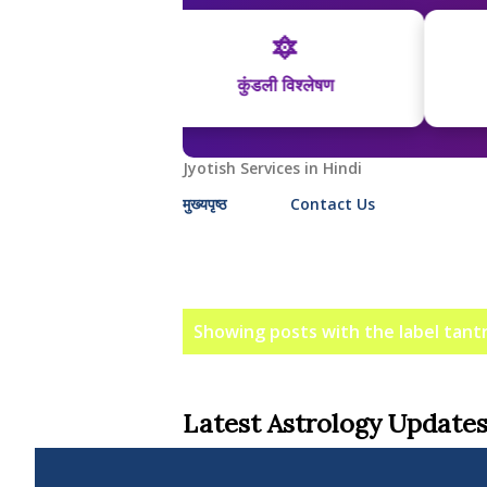
🔯
💑
कुंडली विश्लेषण
कुंडली मिलान
Jyotish Services in Hindi
मुख्यपृष्ठ
Contact Us
P
Showing posts with the label
tantr
o
s
Latest Astrology Updates
t