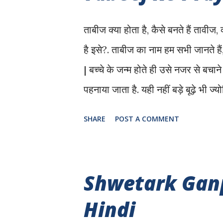
फल देती है अतः कुछ लोग जीवन में सफलता
ताबीज क्या होता है, कैसे बनते हैं तावीज, 
प्रमुख यक्षिनियोके नाम ...
है इसे?. ताबीज का नाम हम सभी जानते हैं,
| बच्चे के जन्म होते ही उसे नजर से बचा
पहनाया जाता है. यही नहीं बड़े बूढ़े भी ज्य
जादू से बचने के लिए, धन बाधा को दूर कर
SHARE
POST A COMMENT
करने के लिए आदि. ताबीज को कुछ लोग अभ
हैं, अंग्रेजी में इसे अमुलेट बोला जाता है.
है. Tabeej ke Prayog aur Fayde क्
Shwetark Ganp
कागज पर कोई मंत्र लिख कर उसे अभिमंत्रि
Hindi
में रखके जातक को दिया जाता है बंधने क