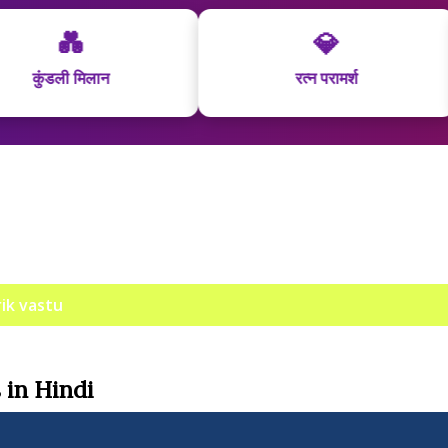
💎
रत्न परामर्श
सं
ik vastu
 in Hindi