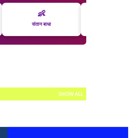
👶
🏠
तान बाधा
वास्तु परामर्श
SHOW ALL