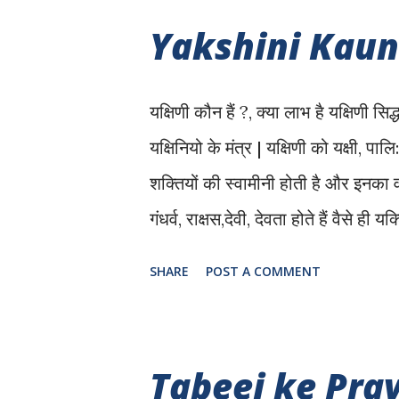
9:23 बजे तक इसी समय भगवान शिव, माता 
Yakshini Kaun
प्राप्त होता है। अभिजित मुहूर्त दोपहर
तैयारी करनी हो या शुभ कार्य प्रारंभ करना
यक्षिणी कौन हैं ?, क्या लाभ है यक्षिणी 
यक्षिनियो के मंत्र | यक्षिणी को यक्षी, प
शक्तियों की स्वामीनी होती है और इनका वर्
गंधर्व, राक्षस,देवी, देवता होते हैं वैसे ही य
भगवान शिव के सेवक माना जाता है। इनके राज
SHARE
POST A COMMENT
अनुसार, यक्ष-यक्षिणीयों के पास रहस्
जानकारी के अनुसार कुछ यक्षिणी बहुत ह
मनोकामनाएं पूर्ण करती है | कुछ महत्त्वपू
Tabeej ke Pra
का वृक्ष, केले का पेड़, बेर का पेड़, बबूल 