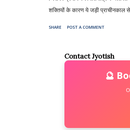
शक्तियों के कारण ये जड़ी प्राचीनकाल 
जानते हैं क्या है “हत्था जोड़ी”? ये एक 
SHARE
POST A COMMENT
साधरणतः ये पौधा मध्य प्रदेश के जंगलो में
जाता है. इसके बारे में ये जानना जरुरी है
Contact Jyotish
शक्ति का प्रतिक है. और आदिवासी पौराण
वास होता है इसी कारण आदिवासी इसका प्
🔮 Bo
हैं इसी कारण कई देशी इलाज में वैध भी इ
O
वनस्पति तंत्र के अन्दर जानकार लोग करते ह