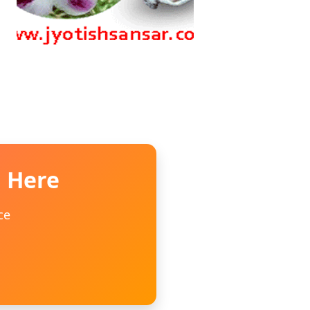
n Here
ce