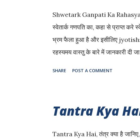
है जो बंधने वाले को अलग अलग बुरी शक्ति
Shwetark Ganpati Ka Rahasya In Hi
स्वेतार्क गणपति का, कहा से प्राप्त करे स्
भ्रम फैला हुआ है और इसीलिए jyotis
रहस्यमय वास्तु के बारे में जानकारी
Hindi स्वेतार्क गणपति का प्रयोग वनस्पति
SHARE
POST A COMMENT
होती है और सफलता दिलाने में सहायक होती
और अन्य राज्यों के जंगलो में साधारणतः य
बताते हैं कुछ लोगो को , ऐसी मान्यता है क
Tantra Kya Hai, त
स्वेतार्क गणपति ? एक पौधा पाया जाता ह
अंग्रेजी में इसे कालोत्रोपिस के नाम से ज
Tantra Kya Hai, तंत्र क्या है जानिए, तं
है. साधारणतया आक के पौधे 2 प्रकार के 