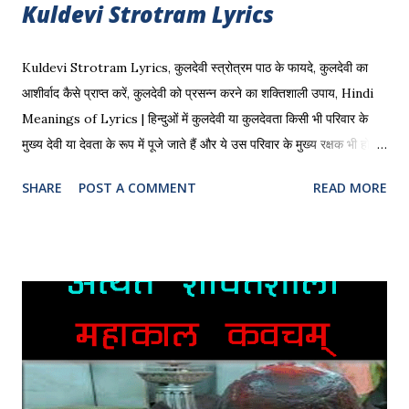
Kuldevi Strotram Lyrics
Kuldevi Strotram Lyrics, कुलदेवी स्त्रोत्रम पाठ के फायदे, कुलदेवी का
आशीर्वाद कैसे प्राप्त करें, कुलदेवी को प्रसन्न करने का शक्तिशाली उपाय, Hindi
Meanings of Lyrics | हिन्दुओं में कुलदेवी या कुलदेवता किसी भी परिवार के
मुख्य देवी या देवता के रूप में पूजे जाते हैं और ये उस परिवार के मुख्य रक्षक भी होते हैं
| किसी भी विशेष कार्य को करने से पहले कुलदेवी या कुलदेवता को पूजने की मान्यता
SHARE
POST A COMMENT
READ MORE
है | आज के समय में बहुत से परिवारों को उनके कुलदेवी या कुलदेवता का पता नहीं
होता है अतः ऐसे में चिंता की बात नहीं है| कुलदेवी स्त्रोत्रम का पाठ करके और सुनके
हम अपने कुलदेवी की कृपा प्राप्त कर सकते हैं | Kuldevi Strotram Lyrics
सुनिए YouTube में कुलदेवी स्त्रोत्रम Lyrics of Kuldevi Strotram: ॐ
नमस्ते श्री शिवाय कुलाराध्या कुलेश्वरी। कुलसंरक्षणी माता कौलिक ज्ञान
प्रकाशीनी।।1 वन्दे श्री कुल पूज्या त्वाम् कुलाम्बा कुलरक्षिणी। वेदमाता जगन्माता
लोक माता हितैषिणी।।2 आदि शक्ति समुद्भूता त्वया ही कुल स्वामिनी। विश्ववंद्यां
महाघोरां त्राहिमाम्...