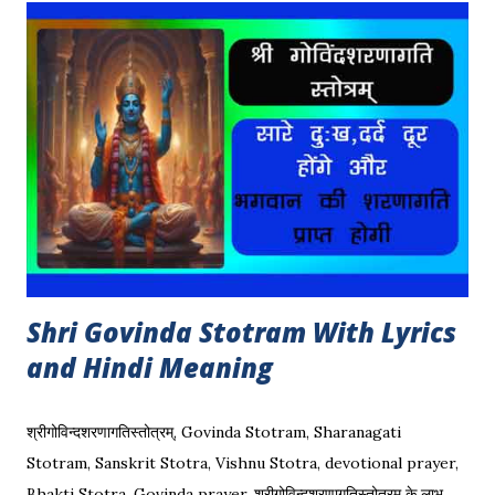
तंत्र में दिया गया है और ये अमोघ रक्षा कवच है | Mahakal Kawacham ||
महाकाल कवच किसी भी प्रकार के रोग, शोक, परेशानी आदि से छुटकारा दिला
सकता है महाकाल कवच का पाठ | इस शक्तिशाली कवच के पाठ से हम बुरी शक्तीयो
से बच सकते हैं, भूत बाधा, प्रेत बाधा आदि से बच सकते हैं | बच्चे, बूढ़े, जवान सभी के
लिए ये एक बहुत ही फायदेमंद है | बाबा महाकाल ...
Shri Govinda Stotram With Lyrics
and Hindi Meaning
श्रीगोविन्दशरणागतिस्तोत्रम्, Govinda Stotram, Sharanagati
Stotram, Sanskrit Stotra, Vishnu Stotra, devotional prayer,
Bhakti Stotra, Govinda prayer. श्रीगोविन्दशरणागतिस्तोत्रम् के लाभ